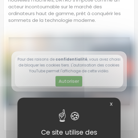
acteur incontournable sur le marché des
ordinateurs haut de gamme, prêt à conquérir les
sommets de la technologie moderne.
Pour des raisons de
confidentialité
, vous avez choisi
de bloquer les cookies tiers. L'autorisation des cookies
YouTube permet l'affichage de cette vidéo.
Autoriser
Autoriser
X
Ce site utilise des