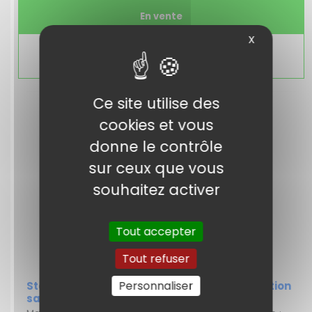
En vente
X
Tarif T.T.C.
33,54 €
Ce site utilise des
cookies et vous
donne le contrôle
sur ceux que vous
souhaitez activer
Tout accepter
Tout refuser
Personnaliser
StarTech.com Télécommande de présentation
sans fil avec pointeur laser vert - 27 m