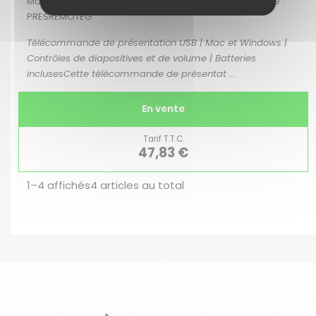
Marque : STARTECH | EAN : 0065030880367 | Référence :
PRESREMOTEG
Télécommande de présentation USB | Mac et Windows |
Contrôles de diapositives et de volume | Batteries
inclusesCette télécommande de présentat ...
En vente
Tarif T.T.C.
47,83 €
1–4
affichés
4
articles au total