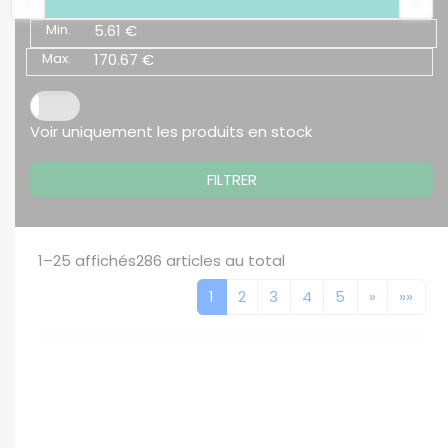
Min.
5.61 €
Max.
170.67 €
Voir uniquement les produits en stock
FILTRER
1–25
affichés
286
articles au total
1
2
3
4
5
»
»»