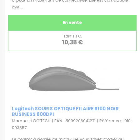
C pour un maximum de connectivité. Elle est compatible
ave ...
En vente
Tarif T.T.C.
10,38 €
Logitech SOURIS OPTIQUE FILAIRE B100 NOIR
BUSINESS 800DPI
Marque : LOGITECH | EAN : 5099206041271 | Référence : 910-
003357
Le confort à portée de main Que vous soyez droitier ou