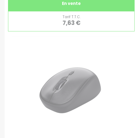
En vente
Tarif T.T.C.
7,63 €