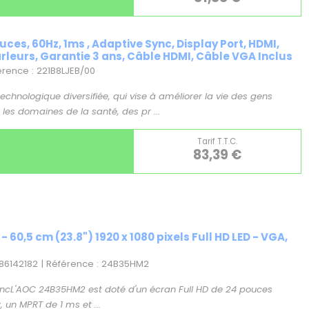
uces, 60Hz, 1ms , Adaptive Sync, Display Port, HDMI,
arleurs, Garantie 3 ans, Câble HDMI, Câble VGA Inclus
férence : 221B8LJEB/00
technologique diversifiée, qui vise à améliorer la vie des gens
 les domaines de la santé, des pr ...
Tarif T.T.C.
83,39 €
60,5 cm (23.8") 1920 x 1080 pixels Full HD LED - VGA,
86142182 | Référence : 24B35HM2
SyncL'AOC 24B35HM2 est doté d'un écran Full HD de 24 pouces
 un MPRT de 1 ms et ...