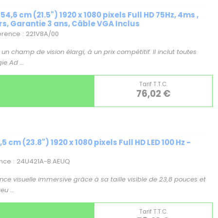
54,6 cm (21.5") 1920 x 1080 pixels Full HD 75Hz, 4ms ,
rs, Garantie 3 ans, Câble VGA Inclus
férence : 221V8A/00
un champ de vision élargi, à un prix compétitif. Il inclut toutes
ie Ad ...
Tarif T.T.C.
76,02 €
 cm (23.8") 1920 x 1080 pixels Full HD LED 100 Hz -
ence : 24U421A-B.AEUQ
ce visuelle immersive grâce à sa taille visible de 23,8 pouces et
u ...
Tarif T.T.C.