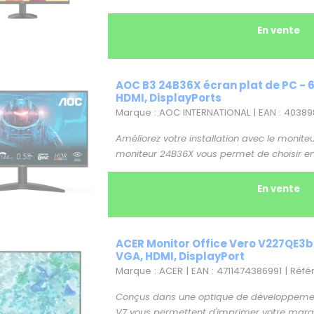
En vente
AOC B3 24B36X écran plat de PC - 60,
HDMI, DisplayPorts
Marque : AOC INTERNATIONAL | EAN : 40389
Améliorez votre installation avec le monite
moniteur 24B36X vous permet de choisir en t
En vente
ACER Monitor Office Vero V227QE3bmi
VGA, HDMI, DisplayPort
Marque : ACER | EAN : 4711474386991 | Réf
Conçus dans une optique de développement 
V7 vous permettent d'imprimer votre marque