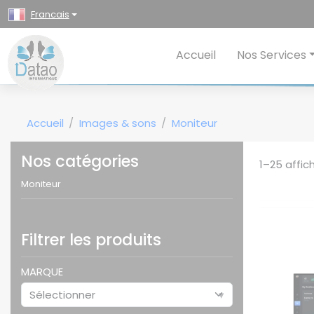
Panneau de gestion des cookies
Francais
Accueil
Nos Services
Accueil
Images & sons
Moniteur
Nos catégories
1–25
affic
Moniteur
Filtrer les produits
MARQUE
Sélectionner
▾