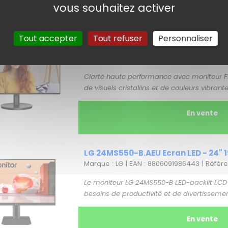
vous souhaitez activer
Tout accepter
Tout refuser
Personnaliser
AOC 24B3HA2 écran plat de PC - 60,5
parleurs - VGA, HDMI
Marque : AOC | EAN : 4038986151481 | Réfé
Clarté haute performance avec moniteur FHD
de visuels cristallins et de couleurs vibrant
En vente
LG 24MS550-B.AEU Ecran LED - 24" 19
Marque : LG | EAN : 8806091986443 | Réfé
Le moniteur LG 24MS550-B LED-backlit LCD e
besoins de productivité et de divertissement
En vente