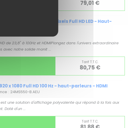
79,01 €
 cm (23.8") 1920 x 1080 pixels Full HD LED - Haut-
rence : 24B3HA2
 de 23,8" à 100Hz et HDMIPlongez dans l'univers extraordinaire
es avec notre solide monit ...
Tarif T.T.C.
80,75 €
20 x 1080 Full HD 100 Hz - haut-parleurs - HDMI
rence : 24MS550-B.AEU
st une solution d'affichage polyvalente qui répond à la fois aux
. Doté d'un ...
Tarif T.T.C.
81,88 €