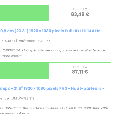
Tarif T.T.C.
83,48 €
5 cm (23.8") 1920 x 1080 pixels Full HD LED 144 Hz -
86143073 | Référence : 24B36X
ur 24B36X 24" FHD spécialement conçu pour le travail et le jeuLe
oute liberté ...
Tarif T.T.C.
87,11 €
px - 21.5" 1920 x 1080 pixels FHD - Haut-parleurs -
érence : UM.WV7EE.318
durable et dotés d'une résolution FHD, les moniteurs Acer Vero
 verte tout en v ...