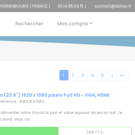
CHOENENBOURG | FRANCE |
06.14.86.04.15
|
contact@datao.fr
Rechercher
Mon compte
1
2
3
4
5
»
»»
 (23.8") 1920 x 1080 pixels Full HD - VGA, HDMI
Référence : 63DCKAT6EU
imenter votre travail le jour et votre espace de jeu la nuit. Le
bord, vous ca ...
Tarif T.T.C.