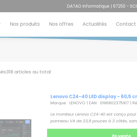
DATAO Informatique | 67250 - S
Nos produits
Nos offres
Actualités
Contact
hés
318
articles au total
Lenovo C24-40 LED display - 60,5 cm
Marque : LENOVO | EAN : 0196802375917 | 
Le moniteur Lenovo C24-40 est conçu pour al
panneau VA de 23,8 pouces à 3 côtés, sans 
En vente