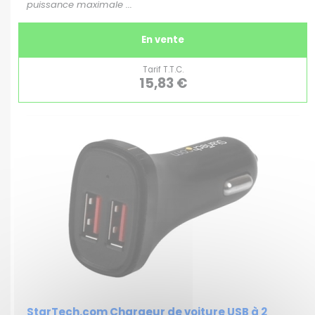
puissance maximale ...
En vente
Tarif T.T.C.
15,83 €
StarTech.com Chargeur de voiture USB à 2