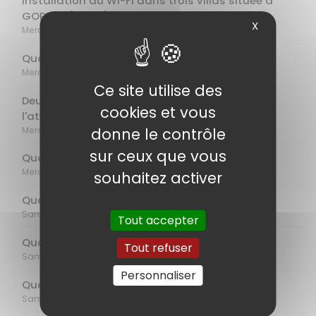
Installation du WI-FI dans trois villas située à
GORDES (vidéo)
X
Mercredi 12 Juin 2024
Quoi de neuf chez DATAO (vidéo)
Mercredi 05 Juin 2024
Ce site utilise des
Deux ordinateurs haut de gamme sortent de
cookies et vous
l'atelier DATAO (vidéo)
Mercredi 29 Mai 2024
donne le contrôle
sur ceux que vous
Quoi de neuf chez DATAO
Mercredi 22 Mai 2024
souhaitez activer
Quoi de neuf chez DATAO
Samedi 13 Avril 2024
Tout accepter
Quoi de neuf chez DATAO
Tout refuser
Samedi 06 Avril 2024
Personnaliser
Quoi de neuf chez DATAO
Samedi 16 Mars 2024