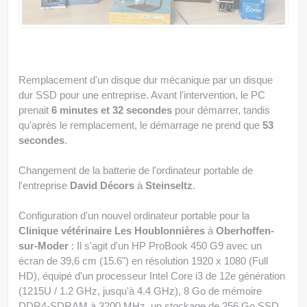
Remplacement d'un disque dur mécanique par un disque
dur SSD pour une entreprise. Avant l'intervention, le PC
prenait
6 minutes et 32 secondes
pour démarrer, tandis
qu'après le remplacement, le démarrage ne prend que
53
secondes
.
Changement de la batterie de l'ordinateur portable de
l'entreprise
David Décors
à
Steinseltz
.
Configuration d'un nouvel ordinateur portable pour la
Clinique vétérinaire Les Houblonnières
à
Oberhoffen-
sur-Moder
: Il s'agit d'un HP ProBook 450 G9 avec un
écran de 39,6 cm (15.6") en résolution 1920 x 1080 (Full
HD), équipé d'un processeur Intel Core i3 de 12e génération
(1215U / 1.2 GHz, jusqu'à 4.4 GHz), 8 Go de mémoire
DDR4-SDRAM à 3200 MHz, un stockage de 256 Go SSD,