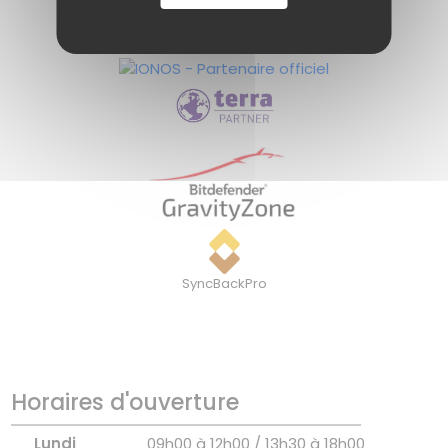
SyncBackPro
Horaires d'ouverture
Lundi
09h00 à 12h00 / 13h30 à 18h00