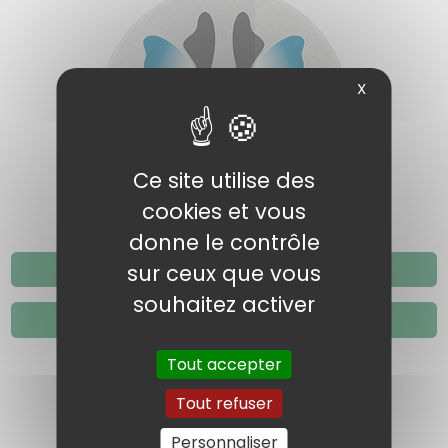
X
Ce site utilise des
cookies et vous
donne le contrôle
06.14.86.04.15
sur ceux que vous
souhaitez activer
contact@datao.fr
Tout accepter
Tout refuser
SUIVEZ-NOUS
Personnaliser