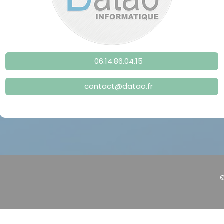
06.14.86.04.15
contact@datao.fr
©