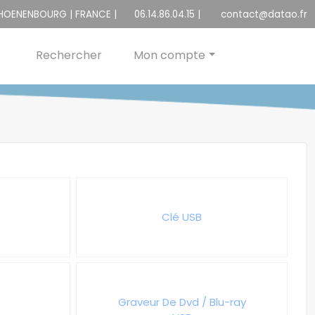
CHOENENBOURG | FRANCE |
06.14.86.04.15
|
contact@datao.fr
Rechercher
Mon compte
Clé USB
Graveur De Dvd / Blu-ray