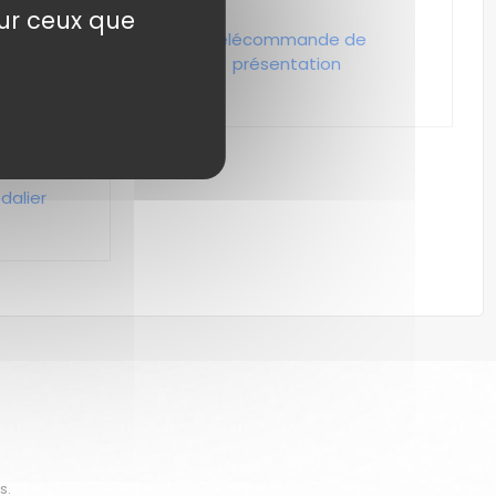
sur ceux que
seur
Télécommande de
présentation
dalier
s.