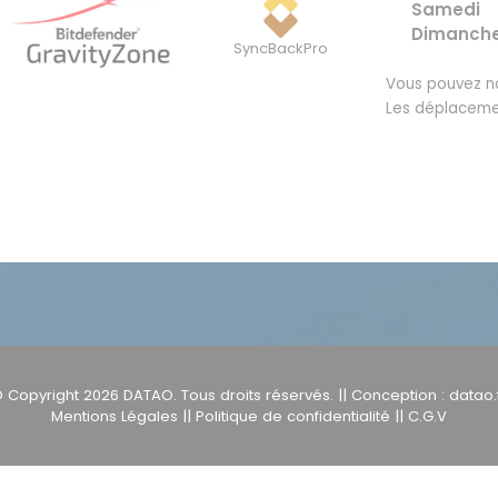
Samedi
Dimanch
SyncBackPro
Vous pouvez no
Les déplaceme
 Copyright 2026
DATAO
. Tous droits réservés. || Conception :
datao.
Mentions Légales
||
Politique de confidentialité
||
C.G.V