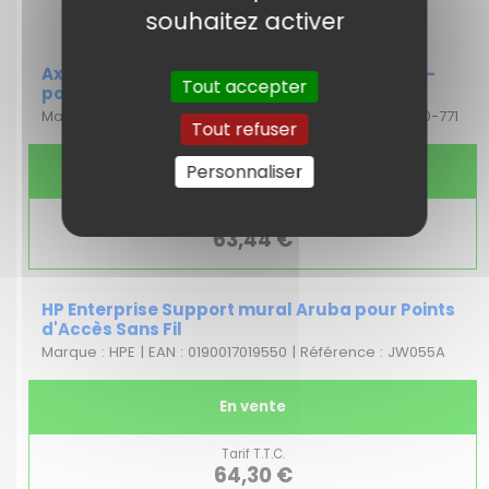
souhaitez activer
Axis P54 Dôme coupole pour caméra - clair -
Tout accepter
pour AXIS P5414-E, P5415-E
Marque : AXIS | EAN : 7331021007420 | Référence : 5800-771
Tout refuser
Personnaliser
En vente
Tarif T.T.C.
63,44 €
HP Enterprise Support mural Aruba pour Points
d'Accès Sans Fil
Marque : HPE | EAN : 0190017019550 | Référence : JW055A
En vente
Tarif T.T.C.
64,30 €