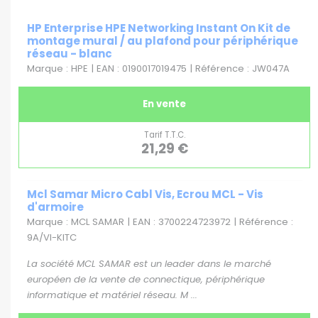
HP Enterprise HPE Networking Instant On Kit de
montage mural / au plafond pour périphérique
réseau - blanc
Marque : HPE | EAN : 0190017019475 | Référence : JW047A
En vente
Tarif T.T.C.
21,29 €
Mcl Samar Micro Cabl Vis, Ecrou MCL - Vis
d'armoire
Marque : MCL SAMAR | EAN : 3700224723972 | Référence :
9A/VI-KITC
La société MCL SAMAR est un leader dans le marché
européen de la vente de connectique, périphérique
informatique et matériel réseau. M ...