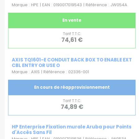
Marque : HPE | EAN : 0190017019543 | Référence : JW054A
En vente
Tarif T.T.C.
74,61 €
AXIS TQ1601-E CONDUIT BACK BOX TO ENABLE EXT
CBL ENTRY OR USE O
Marque : AXIS | Référence : 02336-001
En cours de réapprovisionnement
Tarif T.T.C.
74,89 €
HP Enterprise Fixation murale Aruba pour Points
d'Accès Sans Fil
Marque : HPE | EAN : 0190017019536 | Référence : JW053A