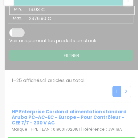
Min.
13.03 €
Max.
2376.90 €
Voir uniquement les produits en stock
FILTRER
1–25
affichés
41
articles au total
1
2
HP Enterprise Cordon d'alimentation standard
Aruba PC-AC-EC - Europe - Pour Contrôleur -
CEE 7/7 - 230 V AC
Marque : HPE | EAN : 0190017020181 | Référence : JW118A