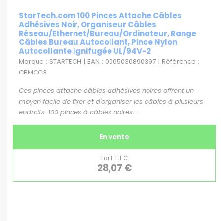
StarTech.com 100 Pinces Attache Câbles
Adhésives Noir, Organiseur Câbles
Réseau/Ethernet/Bureau/Ordinateur, Range
Câbles Bureau Autocollant, Pince Nylon
Autocollante Ignifugée UL/94V-2
Marque : STARTECH | EAN : 0065030890397 | Référence :
CBMCC3
Ces pinces attache câbles adhésives noires offrent un
moyen facile de fixer et d'organiser les câbles à plusieurs
endroits. 100 pinces à câbles noires ...
En vente
Tarif T.T.C.
28,07 €