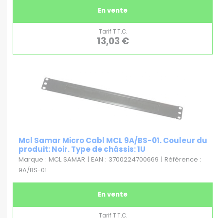
En vente
Tarif T.T.C.
13,03 €
Mcl Samar Micro Cabl MCL 9A/BS-01. Couleur du
produit: Noir. Type de châssis: 1U
Marque : MCL SAMAR | EAN : 3700224700669 | Référence :
9A/BS-01
En vente
Tarif T.T.C.