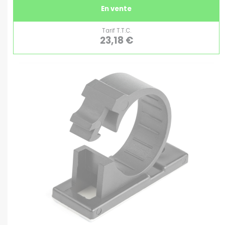
En vente
Tarif T.T.C.
23,18 €