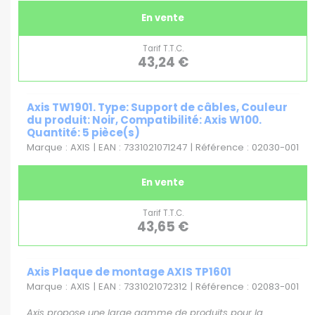
En vente
Tarif T.T.C.
43,24 €
Axis TW1901. Type: Support de câbles, Couleur
du produit: Noir, Compatibilité: Axis W100.
Quantité: 5 pièce(s)
Marque : AXIS | EAN : 7331021071247 | Référence : 02030-001
En vente
Tarif T.T.C.
43,65 €
Axis Plaque de montage AXIS TP1601
Marque : AXIS | EAN : 7331021072312 | Référence : 02083-001
Axis propose une large gamme de produits pour la