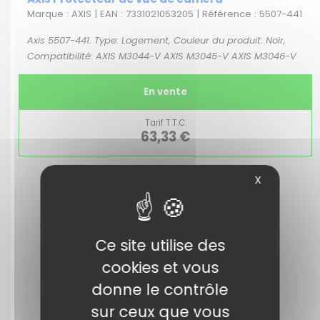
Marque : AXIS | EAN : 7331021053205 | Référence : 5507-441
Axis 5507-441. Type: Logement, Couleur du produit: Noir,
Compatibilité: AXIS M3044-V AXIS M3045-V AXIS M3046-V
En vente
Tarif T.T.C.
63,33 €
X
Ce site utilise des
cookies et vous
donne le contrôle
sur ceux que vous