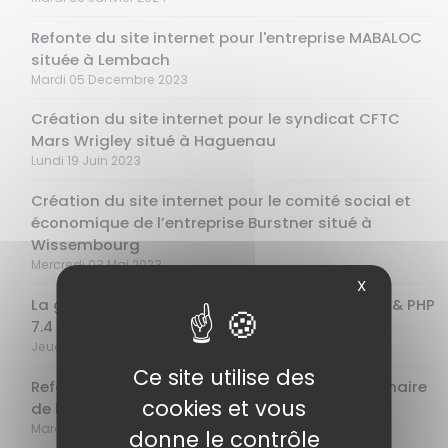
Refonte du site internet pour l'entreprise MABALOC
située à Lembach
Mardi 05 Decembre 2023
Création du site internet pour le syndicat CFTC
Mars Wrigley situé à Haguenau
Lundi 19 Juin 2023
Création du site internet pour le comité social et
économique de l’entreprise Burstner situé à
Wissembourg
Mercredi 03 Mai 2023
X
La grande migration (Debian 10 vers Debian 11 & PHP
7.4 vers PHP 8.1)
Jeudi 03 Novembre 2022
Ce site utilise des
Refonte du site internet pour la clinique vétérinaire
cookies et vous
de la route de Schweighouse
Mardi 25 Octobre 2022
donne le contrôle