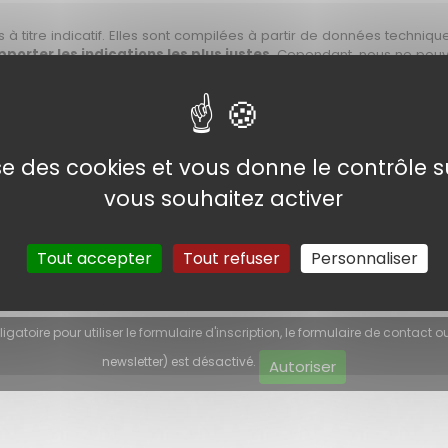
 à titre indicatif. Elles sont compilées à partir de données techniqu
orter les indications les plus justes
. Cependant,
nous ne pouv
nt contact avec le site marchand, ou en se référant au site du const
ger ces informations. Photos non contractuelles.
n : Le Vendredi 07 Aout 2026 à 16h45
lise des cookies et vous donne le contrôle 
vous souhaitez activer
Tout accepter
Tout refuser
Personnaliser
E NEWSLETTER
boîte mail : les offres du moment, les nouveautés et nos actualité
atoire pour utiliser le formulaire d'inscription, le formulaire de contact ou
newsletter) est désactivé.
Autoriser