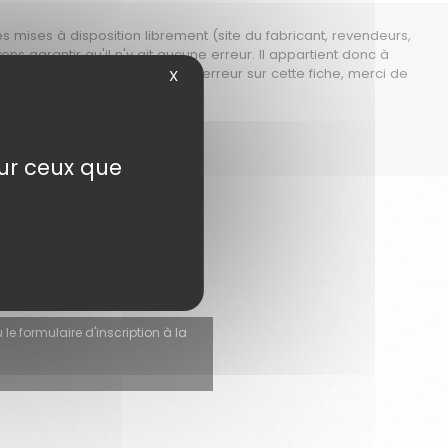
es mises à disposition librement (site du fabricant, revendeurs,
ons garantir
qu'il n'y ait aucune erreur. Il appartient donc à
ructeur. Si vous constatez une erreur sur cette fiche, merci de
X
sur ceux que
s.
 le formulaire d'inscription à la