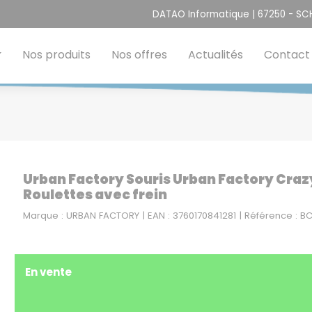
DATAO Informatique | 67250 - S
Nos produits
Nos offres
Actualités
Contact
Urban Factory Souris Urban Factory Crazy 
Roulettes avec frein
Marque : URBAN FACTORY | EAN : 3760170841281 | Référence : B
En vente