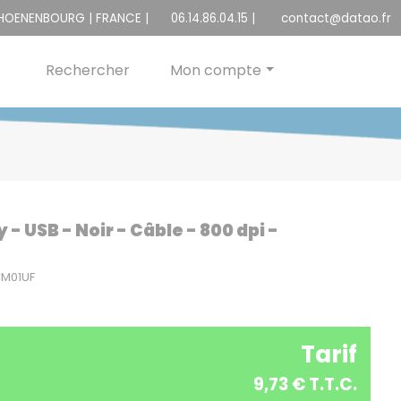
CHOENENBOURG | FRANCE |
06.14.86.04.15
|
contact@datao.fr
Rechercher
Mon compte
- USB - Noir - Câble - 800 dpi -
CM01UF
Tarif
9,73 € T.T.C.