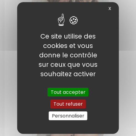
X
Ce site utilise des
cookies et vous
donne le contrôle
sur ceux que vous
Conserver vos
souhaitez activer
documents et vos
souvenirs mémorables
Tout accepter
Choisissez l’encre HP authentique
Tout refuser
pour imprimer des documents nets
et vos instants inoubliables.
Personnaliser