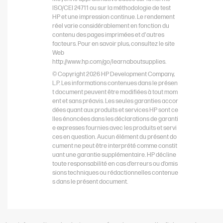
ISO/CEI 24711 ou sur la méthodologie de test
HP et une impression continue. Le rendement
réel varie considérablement en fonction du
contenu des pages imprimées et d'autres
facteurs. Pour en savoir plus, consultez le site
Web
http://www.hp.com/go/learnaboutsupplies.
© Copyright 2026 HP Development Company,
L.P. Les informations contenues dans le présen
t document peuvent être modifiées à tout mom
ent et sans préavis. Les seules garanties accor
dées quant aux produits et services HP sont ce
lles énoncées dans les déclarations de garanti
e expresses fournies avec les produits et servi
ces en question. Aucun élément du présent do
cument ne peut être interprété comme constit
uant une garantie supplémentaire. HP décline
toute responsabilité en cas d’erreurs ou d’omis
sions techniques ou rédactionnelles contenue
s dans le présent document.