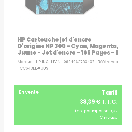
HP Cartouche jet d'encre
D'origine HP 300 - Cyan, Magenta,
Jaune - Jet d'encre - 165 Pages - 1
Marque : HP INC. | EAN : 0884962780497 | Référence
: CC643EE#UUS
Tarif
En vente
38,39 € T.T.C.
Éco-participation 0,02
€ incluse