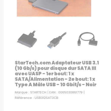
StarTech.com Adaptateur USB 3.1
(10 Gb/s) pour disque dur SATA III
avec UASP - 1er bout: 1 x
SATA/Alimentation - 2e bout: 1 x
Type A Mâle USB - 10 Gbit/s - Noir
Marque : STARTECH | EAN : 0065030861779 |
Référence : USB312SAT3CB