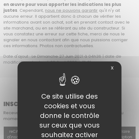
en œuvre pour vous apporter les indications les plus
justes
. Cependant,
nous ne pouvons garantir
qu'il n'y ait
aucune erreur. Il appartient donc à chacun de vérifier les
informations avant son achat, soit en prenant contact avec le
site marchand, ou en se référant au site du constructeur. Si
vous constatez une erreur sur cette fiche, merci de nous le
signaler en nous contactant afin que nous puissions corriger
ces informations. Photos non contractuelles.
Date d'ajout : Le Dimanche 27 Juin 2021 à 04h36 | date de
modification : Le Jeudi 06 Aout 2026 à 11h01
X
Ce site utilise des
INSCRIPTION À NOTRE NEWSLETTER
cookies et vous
Recevez chaque mois dans votre boîte mail : les offres du
donne le contrôle
moment, les nouveautés et nos actualités.
sur ceux que vous
reCAPTCHA v3 (Autorisation obligatoire pour utiliser le formulaire
souhaitez activer
d'inscription, le formulaire de contact ou le formulaire d'inscription