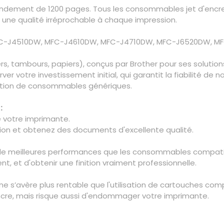
ndement de 1200 pages. Tous les consommables jet d'encre d
e une qualité irréprochable à chaque impression.
MFC-J4510DW, MFC-J4610DW, MFC-J4710DW, MFC-J6520DW, 
, tambours, papiers), conçus par Brother pour ses solution
ver votre investissement initial, qui garantit la fiabilité de
isation de consommables génériques.
:
e votre imprimante.
ion et obtenez des documents d'excellente qualité.
e meilleures performances que les consommables compatible
, et d'obtenir une finition vraiment professionnelle.
ne s’avère plus rentable que l'utilisation de cartouches comp
encre, mais risque aussi d'endommager votre imprimante.