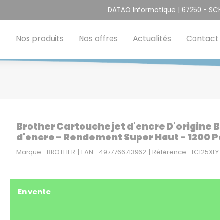
DATAO Informatique | 67250 - S
Nos produits
Nos offres
Actualités
Contact
Brother Cartouche jet d'encre D'origine 
d'encre - Rendement Super Haut - 1200 
Marque : BROTHER | EAN : 4977766713962 | Référence : LC125XLY
En vente