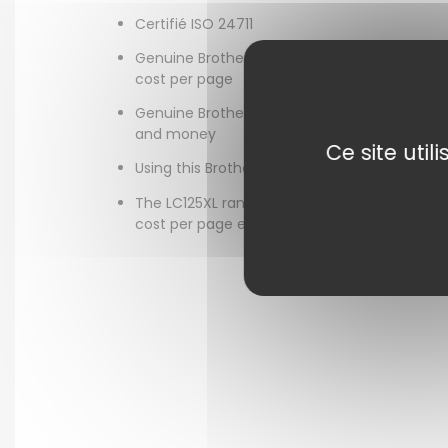
Certifié ISO 24711
Genuine Brother yellow high yield ink cartrid
cost per page
Genuine Brother ink cartridges are rigorously
and money
Ce site uti
Using this Brother LC125XLY original high yiel
The LC125XL range of ink cartridges are ava
cost per page even further