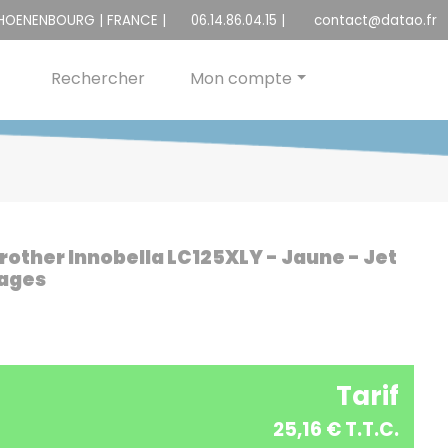
CHOENENBOURG | FRANCE |
06.14.86.04.15
|
contact@datao.fr
Rechercher
Mon compte
Brother Innobella LC125XLY - Jaune - Jet
Pages
Tarif
25,16 € T.T.C.