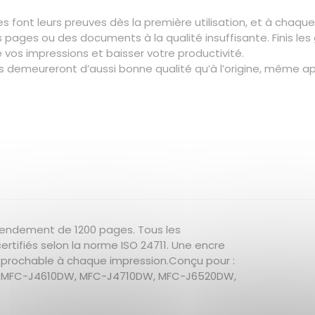
 font leurs preuves dès la première utilisation, et à chaque u
es pages ou des documents à la qualité insuffisante. Finis l
 vos impressions et baisser votre productivité.
demeureront d’aussi bonne qualité qu’à l’origine, même apr
rendement de 1200 pages. Tous les
rtifiés selon la norme ISO 24711. Une encre
rréprochable à chaque impression.Conçu pour :
 MFC-J4610DW, MFC-J4710DW, MFC-J6520DW,