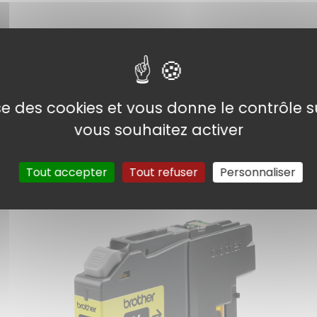
ge, delivering an increased print volume and lower
 tested to print perfectly every time saving you time
lise des cookies et vous donne le contrôle 
d ink cartridge protects your printer warranty
vous souhaitez activer
ilable as a more economical value pack, reducing your
Tout accepter
Tout refuser
Personnaliser