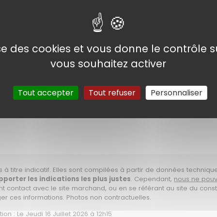
 de qualité supérieure faits d'or à 50 microns, d'une cond
on.
lise des cookies et vous donne le contrôle 
vous souhaitez activer
t la conductivité tout en éliminant la perte de signal causée
5 évitent que les prises s'accrochent lors du passage du câb
Tout accepter
Tout refuser
Personnaliser
 à titre indicatif. Elles sont compilées à partir de données techniqu
orter les indications les plus justes
. Cependant,
nous ne pouv
nt contact avec le site marchand, ou en se référant au site du const
ger ces informations. Photos non contractuelles.
on : Le Jeudi 16 Juillet 2026 à 12h15