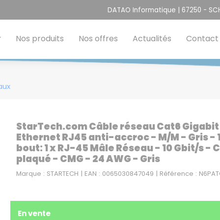
DATAO Informatique | 67250 - S
Nos produits
Nos offres
Actualités
Contact
aux
StarTech.com Câble réseau Cat6 Gigabit
Ethernet RJ45 anti-accroc - M/M - Gris - 
bout: 1 x RJ-45 Mâle Réseau - 10 Gbit/s 
plaqué - CMG - 24 AWG - Gris
Marque : STARTECH | EAN : 0065030847049 | Référence : N6PA
En vente