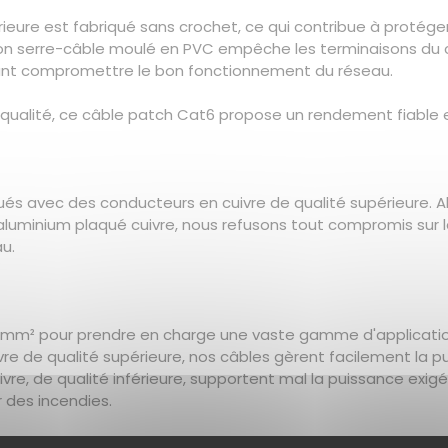
eure est fabriqué sans crochet, ce qui contribue à protéger 
 son serre-câble moulé en PVC empêche les terminaisons du c
t compromettre le bon fonctionnement du réseau.
qualité, ce câble patch Cat6 propose un rendement fiable et
ués avec des conducteurs en cuivre de qualité supérieure. 
uminium plaqué cuivre, nous refusons tout compromis sur la q
u.
,25 mm² pour prendre en charge une vaste gamme d'applicat
re de qualité supérieure, nos câbles gèrent facilement la p
uivre, de qualité inférieure, supportent mal la puissance e
 des incendies.