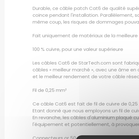
Durable, ce câble patch Cat6 de qualité supéri
coince pendant l'installation. Parallèlement,
même coup, les risques de dommages pouvan
Fait uniquement de matériaux de la meilleure 
100 % cuivre, pour une valeur supérieure
Les câbles Cat6 de StarTech.com sont fabriq
câbles « meilleur marché », avec une âme en al
et le meilleur rendement de votre câble résea
Fil de 0,25 mm²
Ce câble Cat6 est fait de fil de cuivre de 0
Etant donné que nous employons un fil de cuiv
En revanche, les câbles d'aluminium plaqué c
l'équipement et potentiellement, à provoquer
Connecteurs or 50 microns