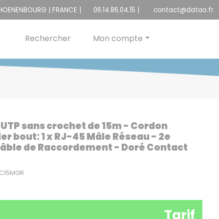
CHOENENBOURG | FRANCE |
06.14.86.04.15
|
contact@datao.fr
Rechercher
Mon compte
 UTP sans crochet de 15m - Cordon
1er bout: 1 x RJ-45 Mâle Réseau - 2e
- Câble de Raccordement - Doré Contact
TC15MGR
Tarif