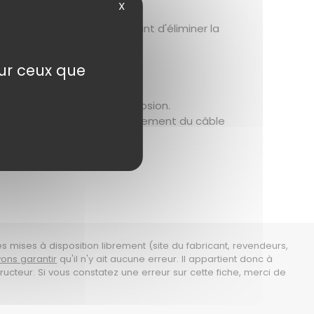
X
uctivité optimale permettant d'éliminer la
sur ceux que
 par l'oxydation ou la corrosion.
le, ce qui facilite l'acheminement du câble
es mises à disposition librement (site du fabricant, revendeurs,
ons garantir
qu'il n'y ait aucune erreur. Il appartient donc à
ructeur. Si vous constatez une erreur sur cette fiche, merci de