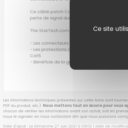
Ce câble patch Cat6 est équipé de connecteurs
perte de signal due à l'oxydation ou la corrosi
Ce site uti
The StarTech.com Advantage
- Les connecteurs en or à 50 microns optimisen
- Les protections des clips du connecteur RJ4
Cat6.
- Bénéficie de la garantie à vie StarTech.com
Les informations techniques présentes sur cette fiche sont fournies
PDF du produit, etc.).
Nous mettons tout en œuvre pour vous app
chacun de vérifier les informations avant son achat, soit en prena
nous le signaler en nous contactant afin que nous puissions corri
Date d'ajout : Le Dimanche 27 Juin 2021 à 03h12 | date de modificati