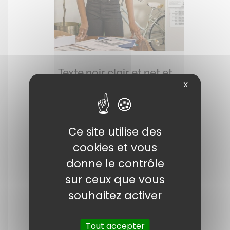
Texte noir clair et net et
X
riches en demi-teintes
Démarquez-vous de vos concurrents
avec des impressions de qualité
supérieure pour représenter vos
Ce site utilise des
idées commerciales.
cookies et vous
donne le contrôle
sur ceux que vous
souhaitez activer
Tout accepter