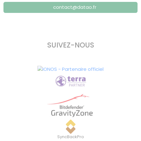
contact@datao.fr
SUIVEZ-NOUS
SyncBackPro