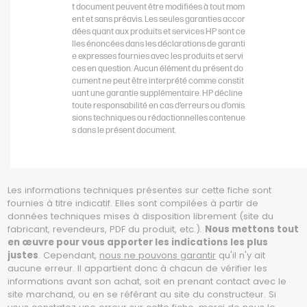
t document peuvent être modifiées à tout mom
ent et sans préavis. Les seules garanties accor
dées quant aux produits et services HP sont ce
lles énoncées dans les déclarations de garanti
e expresses fournies avec les produits et servi
ces en question. Aucun élément du présent do
cument ne peut être interprété comme constit
uant une garantie supplémentaire. HP décline
toute responsabilité en cas d’erreurs ou d’omis
sions techniques ou rédactionnelles contenue
s dans le présent document.
Les informations techniques présentes sur cette fiche sont
fournies à titre indicatif. Elles sont compilées à partir de
données techniques mises à disposition librement (site du
fabricant, revendeurs, PDF du produit, etc.).
Nous mettons tout
en œuvre pour vous apporter les indications les plus
justes
. Cependant,
nous ne pouvons garantir
qu'il n'y ait
aucune erreur. Il appartient donc à chacun de vérifier les
informations avant son achat, soit en prenant contact avec le
site marchand, ou en se référant au site du constructeur. Si