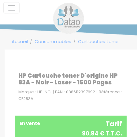
Panneau de gestion des cookies
Accueil
Consommables
Cartouches toner
HP Cartouche toner D'origine HP
83A - Noir - Laser - 1500 Pages
Marque : HP INC. | EAN : 0886112397692 | Référence :
CF283A
Tarif
En vente
90,94 € T.T.C.