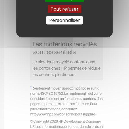
Tout refuser
Personnaliser
Les matériaux recyclés
sont essentiels
Le plastique recyclé contenu dans
les cartouches HP permet de réduire
les déchets plastiques.
1
Rendement moyen approximatif basé sur la
norme ISO/IEC 19752. Le rendement réel varie
considérablement en fonction du contenu des
pages imprimées et d'autres facteurs. Pour
plus d’informations, consultez
http://www.hp.com/go/learnaboutsupplies.
© Copyright 2026 HP Development Company,
L.P. Les informations contenues dans le présen