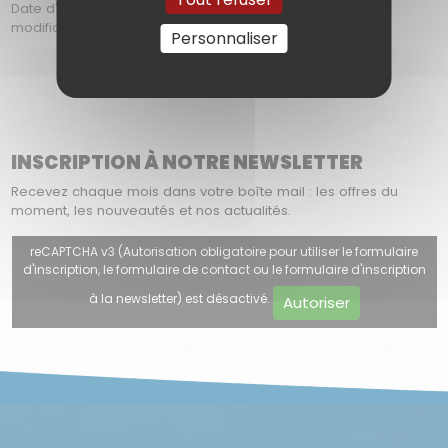
Date d'ajout : Le Dimanche 27 Juin 2021 à 02h41 | date de
modification : Le Vendredi 07 Aout 2026 à 10h51
Personnaliser
INSCRIPTION À NOTRE NEWSLETTER
Recevez chaque mois dans votre boîte mail : les offres du
moment, les nouveautés et nos actualités.
reCAPTCHA v3 (Autorisation obligatoire pour utiliser le formulaire
d'inscription, le formulaire de contact ou le formulaire d'inscription
à la newsletter) est désactivé.
Autoriser