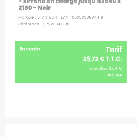
- xPrend en charge jusqu'à3840 x
2160 - Noir
Marque : STARTECH | EAN : 0065030884419 |
Référence : DP2VGAHD20
Tarif
En vente
29,72 € T.T.C.
Taxe DEEE 0,04 €
incluse