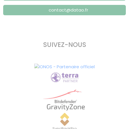
contact@datao.fr
SUIVEZ-NOUS
SyncBackPro