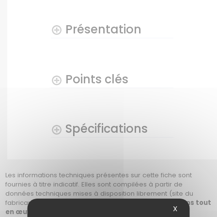
Présentation
Points clés
Spécifications
Les informations techniques présentes sur cette fiche sont
fournies à titre indicatif. Elles sont compilées à partir de
données techniques mises à disposition librement (site du
fabricant, revendeurs, PDF du produit, etc.).
Nous mettons tout
X
en œuvre pour vous apporter les indications les plus