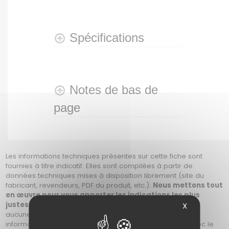
Spécifications
Notes de bas de
page
Les informations techniques présentes sur cette fiche sont
fournies à titre indicatif. Elles sont compilées à partir de
données techniques mises à disposition librement (site du
fabricant, revendeurs, PDF du produit, etc.).
Nous mettons tout
en œuvre pour vous apporter les indications les plus
justes
. Cependant,
nous ne pouvons garantir
qu'il n'y ait
X
aucune erreur. Il appartient donc à chacun de vérifier les
informations avant son achat, soit en prenant contact avec le