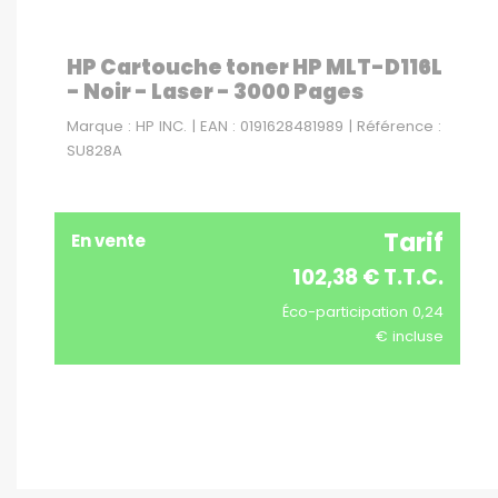
HP Cartouche toner HP MLT-D116L
- Noir - Laser - 3000 Pages
Marque : HP INC. | EAN : 0191628481989 | Référence :
SU828A
Tarif
En vente
102,38 € T.T.C.
Éco-participation 0,24
€ incluse