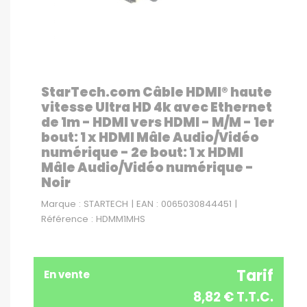
StarTech.com Câble HDMI® haute
vitesse Ultra HD 4k avec Ethernet
de 1m - HDMI vers HDMI - M/M - 1er
bout: 1 x HDMI Mâle Audio/Vidéo
numérique - 2e bout: 1 x HDMI
Mâle Audio/Vidéo numérique -
Noir
Marque : STARTECH | EAN : 0065030844451 |
Référence : HDMM1MHS
Tarif
En vente
8,82 € T.T.C.