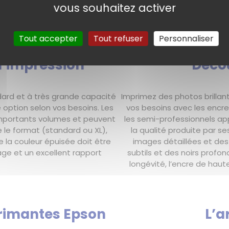
vous souhaitez activer
Tout accepter
Tout refuser
Personnaliser
d’impression
Déco
ard et à très grande capacité
Imprimez des photos brillant
re option selon vos besoins. Les
vos besoins avec les encre
’importants volumes et peuvent
les semi-professionnels ap
e le format (standard ou XL),
la qualité produite par se
 la couleur épuisée doit être
images détaillées et de
age et un excellent rapport
subtils et des noirs profo
longévité, l’encre de hau
primantes Epson
L’a