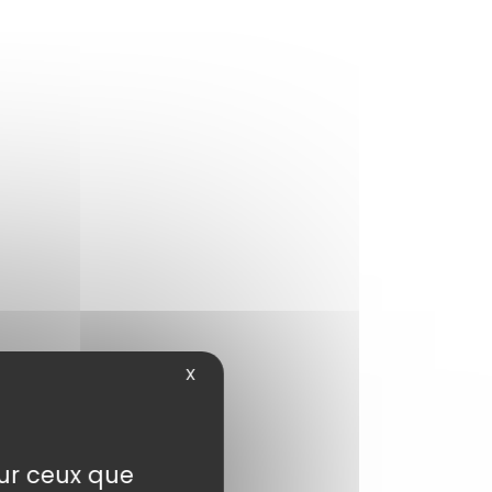
X
sur ceux que