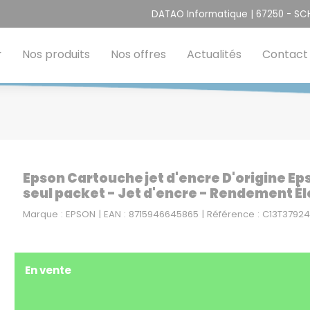
DATAO Informatique | 67250 - S
Nos produits
Nos offres
Actualités
Contact
Epson Cartouche jet d'encre D'origine Ep
seul packet - Jet d'encre - Rendement Él
Marque : EPSON | EAN : 8715946645865 | Référence : C13T37924
En vente