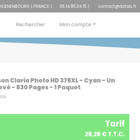
CHOENENBOURG | FRANCE |
06.14.86.04.15
|
contact@datao.fr
Rechercher
Mon compte
son Claria Photo HD 378XL - Cyan - Un
evé - 830 Pages - 1 Paquet
010
Tarif
28,26 € T.T.C.