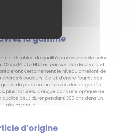
uvrez la gamme
es et durables de qualité professionnelle selon
s Claria Photo HD. Les passionnés de photo et
précieront certainement le niveau amélioré de
s encres 6 couleurs. Ce kit d’encre fournit des
s grains de peau naturels avec des dégradés
nds, plus naturels. Conçue dans une optique de
te qualité peut durer pendant 300 ans dans un
1
album photo
.
rticle d’origine