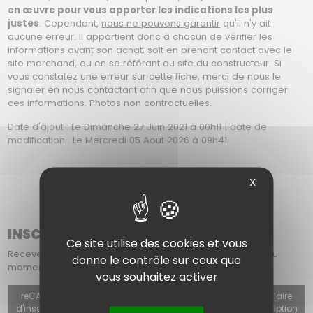
en œuvre pour vous apporter les indications les plus
justes
. Cependant,
nous ne pouvons garantir
qu'il n'y ait
aucune erreur. Il appartient donc à chacun de vérifier les
informations avant son achat, soit en prenant contact avec le
site marchand, ou en se référant au site du constructeur. Si
vous constatez une erreur sur cette fiche, merci de nous le
signaler en nous contactant afin que nous puissions corriger
ces informations. Photos non contractuelles.
Date d'ajout : Le Dimanche 27 Juin 2021 à 00h11 | date de
modification : Le Mercredi 05 Aout 2026 à 09h41
X
INSCRIPTION À NOTRE NEWSLETTER
Ce site utilise des cookies et vous
Recevez chaque mois dans votre boîte mail : les offres du
donne le contrôle sur ceux que
moment, les nouveautés et nos actualités.
vous souhaitez activer
reCAPTCHA v3 (Autorisation obligatoire pour utiliser le formulaire
d'inscription, le formulaire de contact ou le formulaire d'inscription