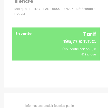
d'encre
Marque : HP INC. | EAN : 0190781771296 | Référence :
P2V71A
Tarif
En vente
195,77 € T.T.C.
Éco-participation 0,10
€ incluse
Informations produit fournies par le