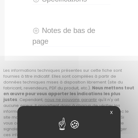
Notes de bas de
page
Les informations techniques présentes sur cette fiche sont
fournies à titre indicatif. Elles sont compilées à partir de
données techniques mises à disposition librement (site du
fabricant, revendeurs, PDF du produit, etc.).
Nous mettons tout
en œuvre pour vous apporter les indications les plus
justes
. Cependant,
nous ne pouvons garantir
qu'il n'y ait
aucune erreur. Il appartient donc à chacun de vérifier les
informations avant son achat, soit en prenant contact avec le
X
site marchand, ou en se référant au site du constructeur. Si
vous constatez une erreur sur cette fiche, merci de nous le
signaler en nous contactant afin que nous puissions corriger
ces informations. Photos non contractuelles.