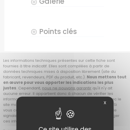
Galerie
Points clés
Les informations techniques présentes sur cette fiche sont
fournies à titre indicatif. Elles sont compilées à partir de
données techniques mises à disposition librement (site du
fabricant, revendeurs, PDF du produit, etc.).
Nous mettons tout
en œuvre pour vous apporter les indications les plus
justes
. Cependant,
nous ne pouvons garantir
qu'il n'y ait
aucune erreur. Il appartient donc à chacun de vérifier les
informations avant son achat, soit en prenant contact avec le
X
site marchand, ou en se référant au site du constructeur. Si
vous constatez une erreur sur cette fiche, merci de nous le
signaler en nous contactant afin que nous puissions corriger
ces informations. Photos non contractuelles.
Ce site utilise des