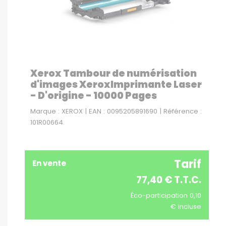
Xerox Tambour de numérisation
d'images XeroxImprimante Laser
- D'origine - 10000 Pages
Marque : XEROX | EAN : 0095205891690 | Référence :
101R00664
Tarif
En vente
77,40 € T.T.C.
Éco-participation 0,10
€ incluse