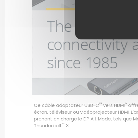
™
®
Ce câble adaptateur USB-C
vers HDMI
offr
écran, téléviseur ou vidéoprojecteur HDMI. L
prenant en charge le DP Alt Mode, tels que 
™
Thunderbolt
3.