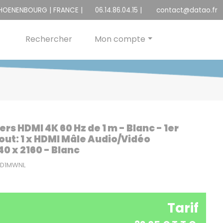
CHOENENBOURG | FRANCE |
06.14.86.04.15
|
contact@datao.fr
Rechercher
Mon compte
 HDMI 4K 60 Hz de 1 m - Blanc - 1er
bout: 1 x HDMI Mâle Audio/Vidéo
0 x 2160 - Blanc
2HD1MWNL
Tarif