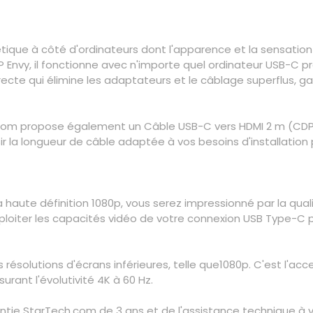
étique à côté d'ordinateurs dont l'apparence et la sensatio
nvy, il fonctionne avec n'importe quel ordinateur USB-C pr
cte qui élimine les adaptateurs et le câblage superflus, gar
ch.com propose également un Câble USB-C vers HDMI 2 m (C
 la longueur de câble adaptée à vos besoins d'installation 
a haute définition 1080p, vous serez impressionné par la qual
loiter les capacités vidéo de votre connexion USB Type-C p
résolutions d'écrans inférieures, telle que1080p. C'est l'ac
urant l'évolutivité 4K à 60 Hz.
ie StarTech.com de 3 ans et de l'assistance technique à vi