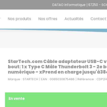
DATAO Informatique | 67250 - S
Nos produits
Nos offres
Actualités
Contact
StarTech.com Câble adaptateur USB-C vers
bout: 1 x Type C Mâle Thunderbolt 3 - 2e 
numérique - xPrend en charge jusqu'à384
Marque : STARTECH | EAN : 0065030875486 | Référence : CDP
En vente