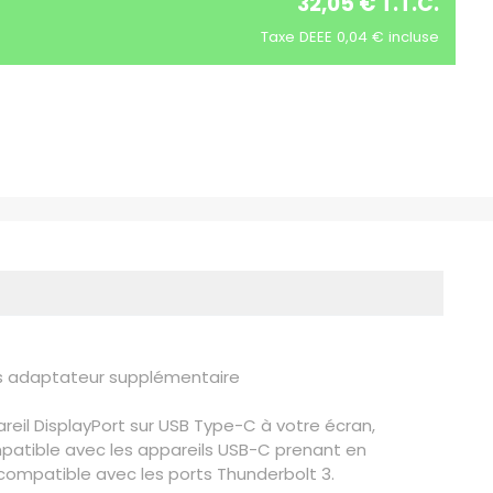
32,05 € T.T.C.
Taxe DEEE 0,04 € incluse
ns adaptateur supplémentaire
eil DisplayPort sur USB Type-C à votre écran,
mpatible avec les appareils USB-C prenant en
 compatible avec les ports Thunderbolt 3.