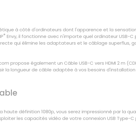
étique à côté d'ordinateurs dont l'apparence et la sensati
®
HP
Envy, il fonctionne avec n'importe quel ordinateur USB-C
ecte qui élimine les adaptateurs et le câblage superflus, ga
ech.com propose également un Câble USB-C vers HDMI 2 m (
 la longueur de câble adaptée à vos besoins d'installation
able
la haute définition 1080p, vous serez impressionné par la qua
ploiter les capacités vidéo de votre connexion USB Type-C 