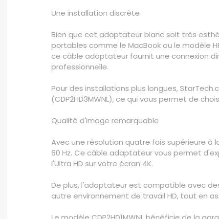
Une installation discrète
Bien que cet adaptateur blanc soit très esth
portables comme le MacBook ou le modèle HP E
ce câble adaptateur fournit une connexion dire
professionnelle.
Pour des installations plus longues, StarTe
(CDP2HD3MWNL), ce qui vous permet de choisir
Qualité d'image remarquable
Avec une résolution quatre fois supérieure à l
60 Hz. Ce câble adaptateur vous permet d'exp
l'Ultra HD sur votre écran 4K.
De plus, l'adaptateur est compatible avec des 
autre environnement de travail HD, tout en ass
Le modèle CDP2HD1MWNL bénéficie de la garant