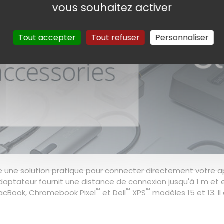
vous souhaitez activer
Tout accepter
Tout refuser
Personnaliser
e une solution pratique pour connecter directement votre ap
'adaptateur fournit une distance de connexion jusqu'à 1 m et
™
™
™
MacBook, Chromebook Pixel
et Dell
XPS
modèles 15 et 13. I