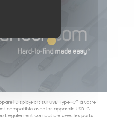
™
pareil DisplayPort sur USB Type-C
à votre
 est compatible avec les appareils USB-C
l est également compatible avec les ports