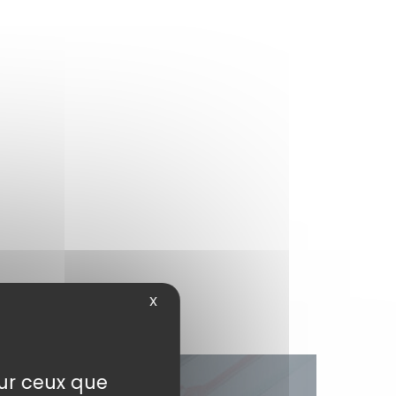
X
sur ceux que