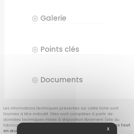
Galerie
Points clés
Documents
Les informations techniques présentes sur cette fiche sont
fournies à titre indicatif. Elles sont compilées à partir de
données techniques mises à disposition librement (site du
fabricant, revendeurs, PDF du produit, etc.).
Nous mettons tout
X
en œuvre pour vous apporter les indications les plus