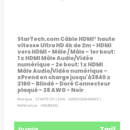
StarTech.com Câble HDMI® haute
vitesse Ultra HD 4k de 2m - HDMI
vers HDMI - Mâle / Mâle - 1er bout:
1 x HDMI Mâle Audio/Vidéo
numérique - 2e bout: 1 x HDMI
Mâle Audio/Vidéo numérique -
xPrend en charge jusqu'à3840 x
2160 - Blindé - Doré Connecteur
plaqué - 28 AWG - Noir
Marque : STARTECH | EAN : 0065030848893 |
Référence : HDMM2M
Tarif
En vente