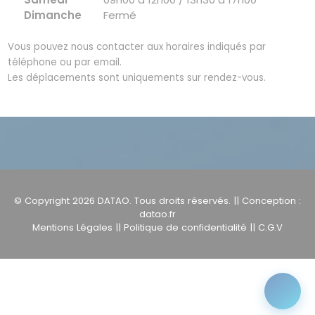
Dimanche
Fermé
Vous pouvez nous contacter aux horaires indiqués par
téléphone ou par email.
Les déplacements sont uniquements sur rendez-vous.
© Copyright 2026
DATAO
. Tous droits réservés. || Conception :
datao.fr
Mentions Légales
||
Politique de confidentialité
||
C.G.V