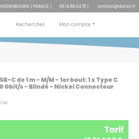
CHOENENBOURG | FRANCE |
06.14.86.04.15
|
contact@datao.fr
Rechercher
Mon compte
-C de 1 m - M/M - 1er bout: 1 x Type C
10 Gbit/s - Blindé - Nickel Connecteur
CC1M
Tarif