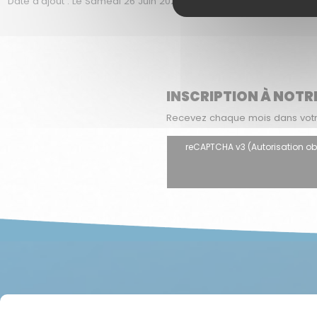
Date d'ajout : Le Samedi 26 Juin 2021 à 23h00 | date de modificati
INSCRIPTION À NOTR
Recevez chaque mois dans votre 
reCAPTCHA v3 (Autorisation oblig