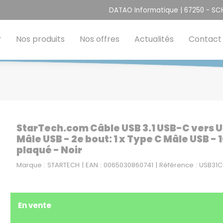
DATAO Informatique | 67250 - S
Nos produits
Nos offres
Actualités
Contact
StarTech.com Câble USB 3.1 USB-C vers USB
Mâle USB - 2e bout: 1 x Type C Mâle USB - 
plaqué - Noir
Marque : STARTECH | EAN : 0065030860741 | Référence : USB31
En vente