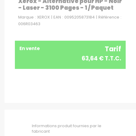
Xerox - Alternative pour HP - Noir
- Laser - 3100 Pages - 1 / Paquet
Marque : XEROX | EAN : 0095205873184 | Référence :
006R03463
Tarif
En vente
63,64 € T.T.C.
Informations produit fournies par le
fabricant