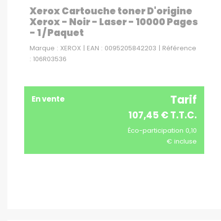
Xerox Cartouche toner D'origine
Xerox - Noir - Laser - 10000 Pages
- 1 / Paquet
Marque : XEROX | EAN : 0095205842203 | Référence
: 106R03536
Tarif
En vente
107,45 € T.T.C.
Éco-participation 0,10
€ incluse