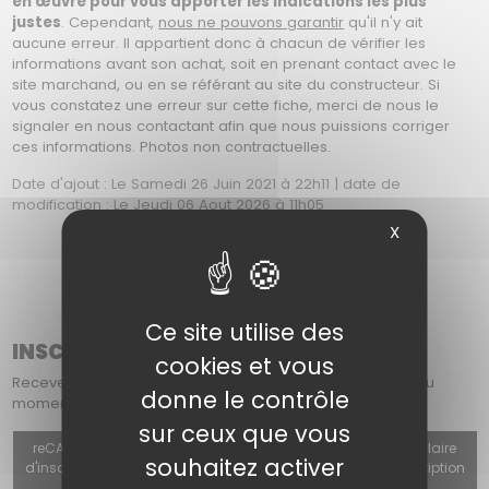
en œuvre pour vous apporter les indications les plus
justes
. Cependant,
nous ne pouvons garantir
qu'il n'y ait
aucune erreur. Il appartient donc à chacun de vérifier les
informations avant son achat, soit en prenant contact avec le
site marchand, ou en se référant au site du constructeur. Si
vous constatez une erreur sur cette fiche, merci de nous le
signaler en nous contactant afin que nous puissions corriger
ces informations. Photos non contractuelles.
Date d'ajout : Le Samedi 26 Juin 2021 à 22h11 | date de
modification : Le Jeudi 06 Aout 2026 à 11h05
X
Ce site utilise des
INSCRIPTION À NOTRE NEWSLETTER
cookies et vous
Recevez chaque mois dans votre boîte mail : les offres du
donne le contrôle
moment, les nouveautés et nos actualités.
sur ceux que vous
reCAPTCHA v3 (Autorisation obligatoire pour utiliser le formulaire
souhaitez activer
d'inscription, le formulaire de contact ou le formulaire d'inscription