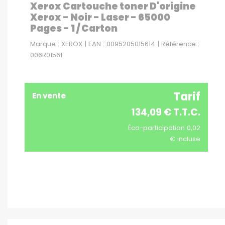
Xerox Cartouche toner D'origine
Xerox - Noir - Laser - 65000
Pages - 1 / Carton
Marque : XEROX | EAN : 0095205015614 | Référence :
006R01561
Tarif
En vente
134,09 € T.T.C.
Éco-participation 0,02
€ incluse