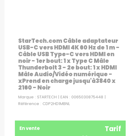
StarTech.com Câble adaptateur
USB-C vers HDMI 4K 60 Hz de 1 m -
Câble USB Type-C vers HDMI en
noir - 1er bout: 1 x Type C Mâle
Thunderbolt 3 - 2e bout: 1 x HDMI
Mâle Audio/Vidéo numérique -
xPrend en charge jusqu'à3840 x
2160 - Noir
Marque : STARTECH | EAN : 0065030875448 |
Référence : CDP2HD1MBNL
Tarif
En vente