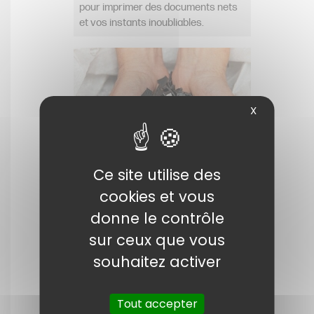
pour imprimer des documents nets
et vos instants inoubliables.
X
Ce site utilise des
cookies et vous
donne le contrôle
sur ceux que vous
Les matériaux recyclés
souhaitez activer
sont essentiels
HP a utilisé plus de 5,8 milliards de
Tout accepter
bouteilles en plastique recyclées