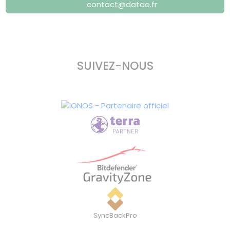
contact@datao.fr
SUIVEZ-NOUS
SyncBackPro