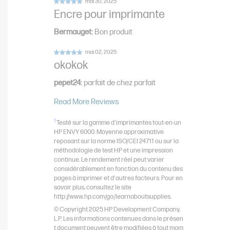
Encre pour imprimante
Bermauget
:
Bon produit
okokok
pepet24
:
parfait de chez parfait
Read More Reviews
1
Testé sur la gamme d'imprimantes tout-en-un
HP ENVY 6000. Moyenne approximative
reposant sur la norme ISO/CEI 24711 ou sur la
méthodologie de test HP et une impression
continue. Le rendement réel peut varier
considérablement en fonction du contenu des
pages à imprimer et d'autres facteurs. Pour en
savoir plus, consultez le site
http://www.hp.com/go/learnaboutsupplies.
© Copyright 2025 HP Development Company,
L.P. Les informations contenues dans le présen
t document peuvent être modifiées à tout mom