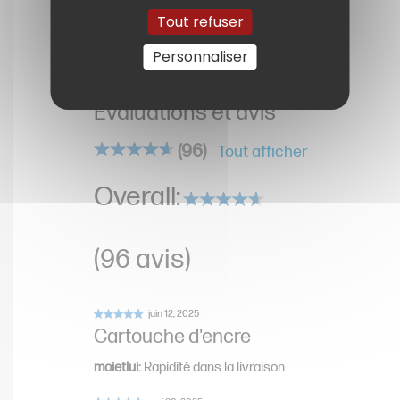
pour la fabrication des cartouches
Tout refuser
d’encre HP authentiques.
Personnaliser
Évaluations et avis
(96)
Tout afficher
Overall:
(96 avis)
Cartouche d'encre
moietlui
:
Rapidité dans la livraison