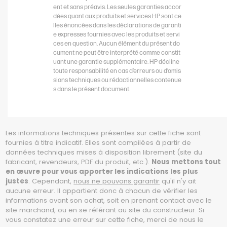
ent et sans préavis. Les seules garanties accor
dées quant aux produits et services HP sont ce
lles énoncées dans les déclarations de garanti
e expresses fournies avec les produits et servi
ces en question. Aucun élément du présent do
cument ne peut être interprété comme constit
uant une garantie supplémentaire. HP décline
toute responsabilité en cas d’erreurs ou d’omis
sions techniques ou rédactionnelles contenue
s dans le présent document.
Les informations techniques présentes sur cette fiche sont
fournies à titre indicatif. Elles sont compilées à partir de
données techniques mises à disposition librement (site du
fabricant, revendeurs, PDF du produit, etc.).
Nous mettons tout
en œuvre pour vous apporter les indications les plus
justes
. Cependant,
nous ne pouvons garantir
qu'il n'y ait
aucune erreur. Il appartient donc à chacun de vérifier les
informations avant son achat, soit en prenant contact avec le
site marchand, ou en se référant au site du constructeur. Si
vous constatez une erreur sur cette fiche, merci de nous le