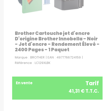
Brother Cartouche jet d'encre
D'origine Brother Innobella - Noir
- Jet d'encre - Rendement Élevé -
2400 Pages - 1 Paquet
Marque : BROTHER | EAN : 4977766724159 |
Référence : LC129XLBK
Tarif
En vente
41,31 € T.T.C.