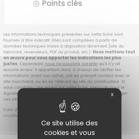
Points clés
Les informations techniques présentes sur cette fiche sont
fournies à titre indicatif. Elles sont compilées à partir de
données techniques mises à disposition librement (site du
fabricant, revendeurs, PDF du produit, etc.).
Nous mettons tout
en œuvre pour vous apporter les indications les plus
justes
. Cependant,
nous ne pouvons garantir
qu'il n'y ait
aucune erreur. Il appartient donc à chacun de vérifier les
informations avant son achat, soit en prenant contact avec le
site marchand, ou en se référant au site du constructeur. Si
vous constatez une erreur sur cette fiche, merci de nous le
signaler en nous contactant afin que nous puissions corriger
X
ces informations. Photos non contractuelles.
Date d'ajout : Le Samedi 26 Juin 2021 à 21h17 | date de
modification : Le Mercredi 05 Aout 2026 à 11h29
Ce site utilise des
cookies et vous