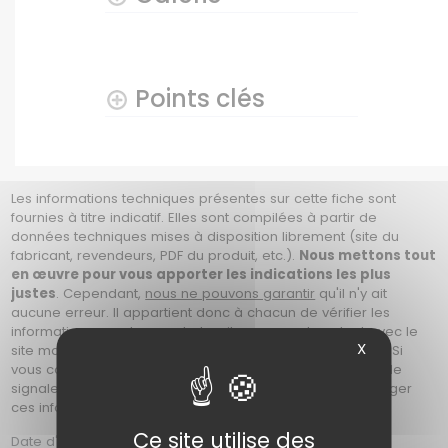
Points clés
Les informations techniques présentes sur cette fiche sont
fournies à titre indicatif. Elles sont compilées à partir de
données techniques mises à disposition librement (site du
fabricant, revendeurs, PDF du produit, etc.).
Nous mettons tout
en œuvre pour vous apporter les indications les plus
justes
. Cependant,
nous ne pouvons garantir
qu'il n'y ait
aucune erreur. Il appartient donc à chacun de vérifier les
informations avant son achat, soit en prenant contact avec le
X
site marchand, ou en se référant au site du constructeur. Si
vous constatez une erreur sur cette fiche, merci de nous le
signaler en nous contactant afin que nous puissions corriger
ces informations. Photos non contractuelles.
Ce site utilise des
Date d'ajout : Le Samedi 26 Juin 2021 à 21h07 | date de