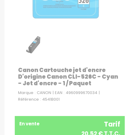
Canon Cartouche jet d'encre
D'origine Canon CLI-526C - Cyan
- Jet d'encre - 1 / Paquet
Marque : CANON | EAN : 4960999670034 |
Référence : 4541B001
Tarif
En vente
20,52 € T.T.C.