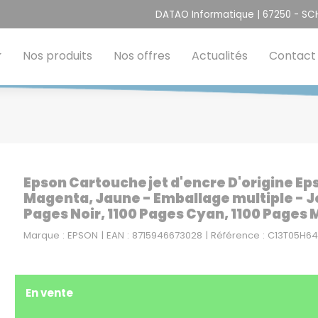
DATAO Informatique | 67250 - S
Nos produits
Nos offres
Actualités
Contact
Epson Cartouche jet d'encre D'origine Ep
Magenta, Jaune - Emballage multiple - Je
Pages Noir, 1100 Pages Cyan, 1100 Pages 
Marque : EPSON | EAN : 8715946673028 | Référence : C13T05H64
En vente