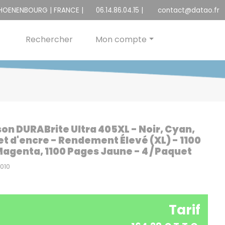
CHOENENBOURG | FRANCE |
06.14.86.04.15
|
contact@datao.fr
Rechercher
Mon compte
son DURABrite Ultra 405XL - Noir, Cyan,
t d'encre - Rendement Élevé (XL) - 1100
Magenta, 1100 Pages Jaune - 4 / Paquet
010
Tarif