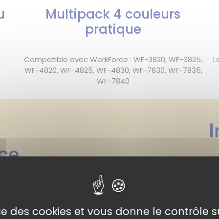
u
Multipack 4 couleurs
pratique
Compatible avec WorkForce : WF-3820, WF-3825,
L
WF-4820, WF-4825, WF-4830, WF-7830, WF-7835,
WF-7840
lise des cookies et vous donne le contrôle 