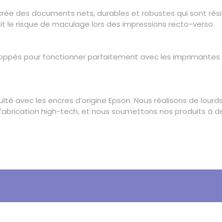
crée des documents nets, durables et robustes qui sont résist
t le risque de maculage lors des impressions recto-verso.
oppés pour fonctionner parfaitement avec les imprimantes Ep
culté avec les encres d’origine Epson. Nous réalisons de lou
brication high-tech, et nous soumettons nos produits à des 