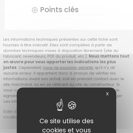
Points clés
Les informations techniques présentes sur cette fiche sont
fournies à titre indicatif. Elles sont compilées à partir de
données techniques mises à disposition librement (site du
fabricant, revendeurs, PDF du produit, etc.).
Nous mettons tout
en œuvre pour vous apporter les indications les plus
justes
. Cependant,
nous ne pouvons garantir
qu'il n'y ait
aucune erreur. Il appartient donc à chacun de vérifier les
informations avant son achat, soit en prenant contact avec le
site marchand, ou en se référant au site du constructeur. Si
vous constatez une erreur sur cette fiche, merci de nous le
X
signaler en nous contactant afin que nous puissions corriger
ces informations. Photos non contractuelles.
Date d'ajout : Le Samedi 26 Juin 2021 à 20h36 | date de
modification : Le Vendredi 07 Aout 2026 à 16h52
Ce site utilise des
cookies et vous