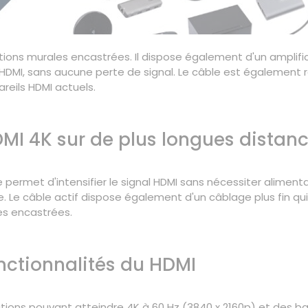
ations murales encastrées. Il dispose également d'un amplifi
 HDMI, sans aucune perte de signal. Le câble est également 
reils HDMI actuels.
DMI 4K sur de plus longues distan
le permet d'intensifier le signal HDMI sans nécessiter aliment
. Le câble actif dispose également d'un câblage plus fin qui 
les encastrées.
onctionnalités du HDMI
ions pouvant atteindre 4K à 60 Hz (3840 x 2160p) et des ba