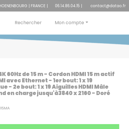
CHOENENBOURG | FRANCE |
06.14.86.04.15
|
contact@datao.fr
Rechercher
Mon compte
K 60Hz de 15 m - Cordon HDMI 15 m actif
I avec Ethernet - 1er bout: 1 x 19
 - 2e bout: 1 x 19 Aiguilles HDMI Mâle
nd en charge jusqu'à3840 x 2160 - Doré
M15MA