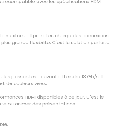
étrocompatible avec les spécifications HDMI
ation externe. Il prend en charge des connexions
us grande flexibilité. C'est la solution parfaite
ndes passantes pouvant atteindre 18 Gb/s. Il
t de couleurs vives.
formances HDMI disponibles à ce jour. C'est le
iste ou animer des présentations
ble.