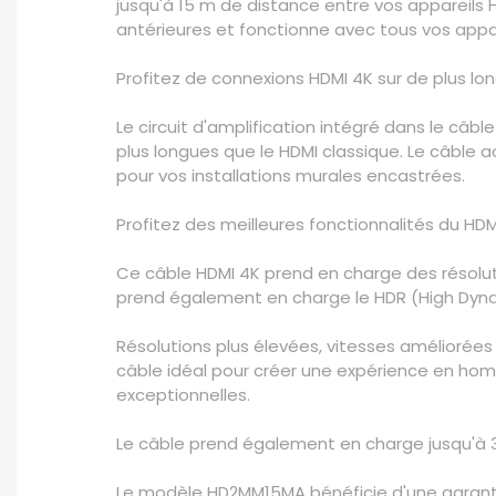
jusqu'à 15 m de distance entre vos appareils 
antérieures et fonctionne avec tous vos appar
Profitez de connexions HDMI 4K sur de plus lo
Le circuit d'amplification intégré dans le câb
plus longues que le HDMI classique. Le câble ac
pour vos installations murales encastrées.
Profitez des meilleures fonctionnalités du HDM
Ce câble HDMI 4K prend en charge des résolut
prend également en charge le HDR (High Dynam
Résolutions plus élevées, vitesses améliorées 
câble idéal pour créer une expérience en hom
exceptionnelles.
Le câble prend également en charge jusqu'à 3
Le modèle HD2MM15MA bénéficie d'une garant