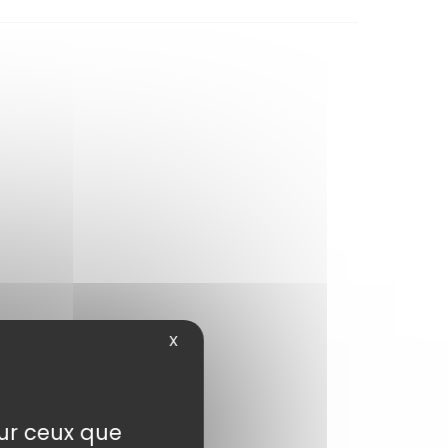
X
sur ceux que