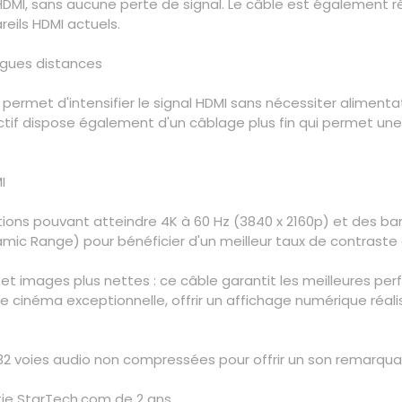
HDMI, sans aucune perte de signal. Le câble est également r
eils HDMI actuels.
ngues distances
le permet d'intensifier le signal HDMI sans nécessiter aliment
tif dispose également d'un câblage plus fin qui permet une pl
I
ions pouvant atteindre 4K à 60 Hz (3840 x 2160p) et des ba
ic Range) pour bénéficier d'un meilleur taux de contraste e
et images plus nettes : ce câble garantit les meilleures per
e cinéma exceptionnelle, offrir un affichage numérique réal
2 voies audio non compressées pour offrir un son remarqua
ie StarTech.com de 2 ans.