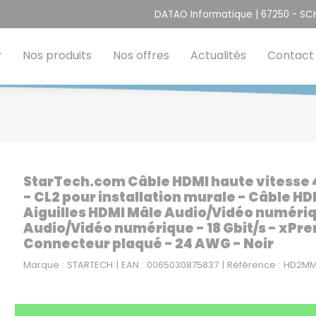
DATAO Informatique | 67250 - S
Nos produits
Nos offres
Actualités
Contact
StarTech.com Câble HDMI haute vitesse 4
- CL2 pour installation murale - Câble HDM
Aiguilles HDMI Mâle Audio/Vidéo numérique
Audio/Vidéo numérique - 18 Gbit/s - xPre
Connecteur plaqué - 24 AWG - Noir
Marque : STARTECH | EAN : 0065030875837 | Référence : HD2M