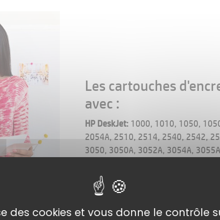
Les cartouches d'encr
avec :
HP DeskJet:
1000, 1010, 1050, 1050
2054A, 2510, 2514, 2540, 2542, 25
3050, 3050A, 3052A, 3054A, 3055A
HP ENVY:
4500, 4502, 4503, 4504, 
HP OfficeJet:
2620, 2622, 2624, 463
lise des cookies et vous donne le contrôle 