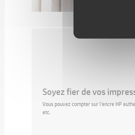
Soyez fier de vos impres
Vous pouvez compter sur l’encre HP authe
etc.