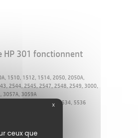
e HP 301 fonctionnent
A, 1510, 1512, 1514, 2050, 2050A,
43, 2544, 2545, 2547, 2548, 2549, 3000,
, 3057A, 3059A
4507, 4508, 5530, 5532, 5534, 5536
X
0, 4632, 4634, 4636
sur ceux que