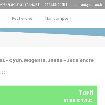
CHOENENBOURG | FRANCE |
06.14.86.04.15
|
contact@datao.fr
Rechercher
Mon compte
1XL - Cyan, Magenta, Jaune - Jet d'encre
#301
Tarif
51,59 € T.T.C.