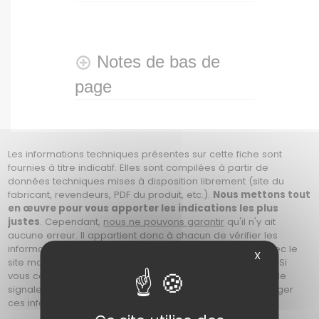
Notes de bas de
page
Les informations techniques présentes sur cette fiche sont
fournies à titre indicatif. Elles sont compilées à partir de
données techniques mises à disposition librement (site du
fabricant, revendeurs, PDF du produit, etc.).
Nous mettons tout
en œuvre pour vous apporter les indications les plus
justes
. Cependant,
nous ne pouvons garantir
qu'il n'y ait
aucune erreur. Il appartient donc à chacun de vérifier les
informations avant son achat, soit en prenant contact avec le
X
site marchand, ou en se référant au site du constructeur. Si
vous constatez une erreur sur cette fiche, merci de nous le
signaler en nous contactant afin que nous puissions corriger
ces informations. Photos non contractuelles.