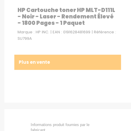
HP Cartouche toner HP MLT-D111L
- Noir - Laser - Rendement Élevé
- 1800 Pages - 1 Paquet
Marque : HP INC. | EAN : 0191628481699 | Référence :
SU799A
Plus en vente
Informations produit fournies par le
fabricant