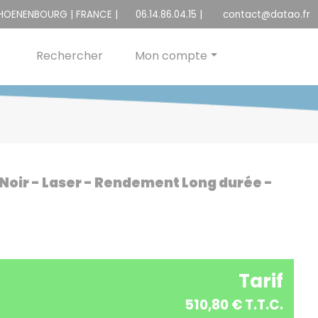
CHOENENBOURG | FRANCE |
06.14.86.04.15
|
contact@datao.fr
Rechercher
Mon compte
Noir - Laser - Rendement Long durée -
Tarif
510,80 € T.T.C.