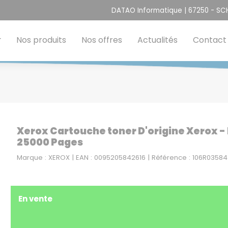
DATAO Informatique | 67250 - S
Nos produits
Nos offres
Actualités
Contact
Xerox Cartouche toner D'origine Xerox - 
25000 Pages
Marque : XEROX | EAN : 0095205842616 | Référence : 106R03584
En vente