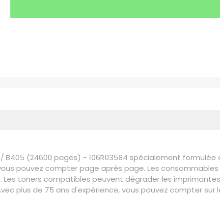
 / B405 (24600 pages) - 106R03584 spécialement formulée et 
le vous pouvez compter page après page. Les consommables 
 Les toners compatibles peuvent dégrader les imprimantes X
rs. Avec plus de 75 ans d'expérience, vous pouvez compter s