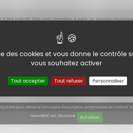
 à titre indicatif. Elles sont compilées à partir de données techniqu
orter les indications les plus justes
. Cependant,
nous ne pouv
nt contact avec le site marchand, ou en se référant au site du const
ger ces informations. Photos non contractuelles.
ion : Le Mardi 16 Juin 2026 à 18h54
lise des cookies et vous donne le contrôle 
vous souhaitez activer
Tout accepter
Tout refuser
Personnaliser
E NEWSLETTER
boîte mail : les offres du moment, les nouveautés et nos actualité
atoire pour utiliser le formulaire d'inscription, le formulaire de contact ou
newsletter) est désactivé.
Autoriser