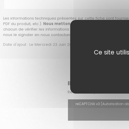
Les informations techniques présentes sur cette fiche sont fournies
PDF du produit, etc.).
Nous mettons tout en œuvre pour vous app
chacun de vérifier les informations avant son achat, soit en prena
nous le signaler en nous contactant afin que nous puissions corri
Date d'ajout : Le Mercredi 23 Juin 2021 à 15h22 | date de modificat
Ce site uti
INSCRIPTION À NOTR
Recevez chaque mois dans votre 
reCAPTCHA v3 (Autorisation oblig