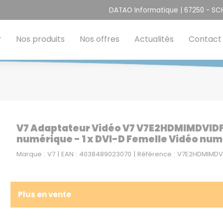
DATAO Informatique | 67250 - S
Nos produits
Nos offres
Actualités
Contact
V7 Adaptateur Vidéo V7 V7E2HDMIMDVIDF
numérique - 1 x DVI-D Femelle Vidéo num
Marque : V7 | EAN : 4038489023070 | Référence : V7E2HDMIMD
Plus en vente