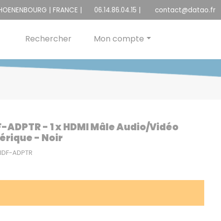
CHOENENBOURG | FRANCE |
06.14.86.04.15
|
contact@datao.fr
Rechercher
Mon compte
-ADPTR - 1 x HDMI Mâle Audio/Vidéo
érique - Noir
VIDF-ADPTR