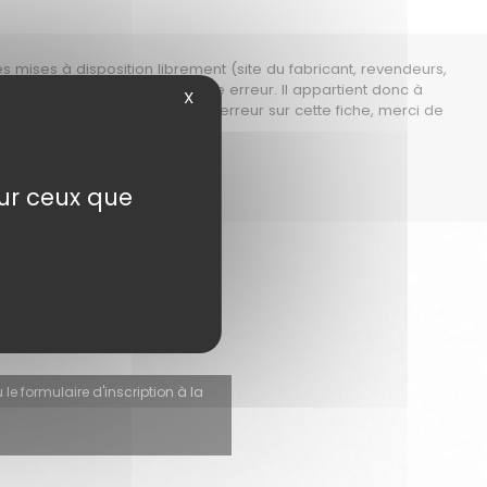
es mises à disposition librement (site du fabricant, revendeurs,
ons garantir
qu'il n'y ait aucune erreur. Il appartient donc à
X
ructeur. Si vous constatez une erreur sur cette fiche, merci de
sur ceux que
s.
 le formulaire d'inscription à la