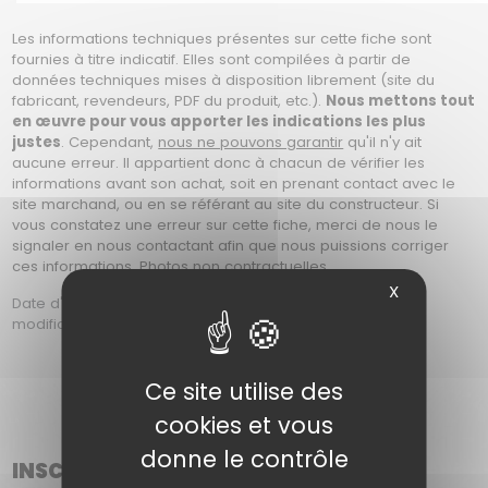
Les informations techniques présentes sur cette fiche sont
fournies à titre indicatif. Elles sont compilées à partir de
données techniques mises à disposition librement (site du
fabricant, revendeurs, PDF du produit, etc.).
Nous mettons tout
en œuvre pour vous apporter les indications les plus
justes
. Cependant,
nous ne pouvons garantir
qu'il n'y ait
aucune erreur. Il appartient donc à chacun de vérifier les
informations avant son achat, soit en prenant contact avec le
site marchand, ou en se référant au site du constructeur. Si
vous constatez une erreur sur cette fiche, merci de nous le
signaler en nous contactant afin que nous puissions corriger
ces informations. Photos non contractuelles.
X
Date d'ajout : Le Mercredi 23 Juin 2021 à 14h17 | date de
modification : Le Vendredi 07 Aout 2026 à 10h26
Ce site utilise des
cookies et vous
donne le contrôle
INSCRIPTION À NOTRE NEWSLETTER