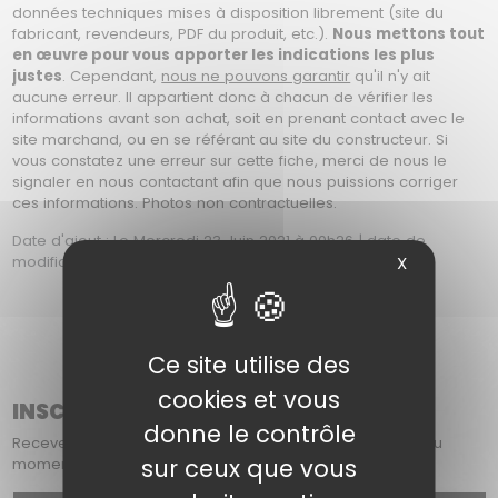
données techniques mises à disposition librement (site du
fabricant, revendeurs, PDF du produit, etc.).
Nous mettons tout
en œuvre pour vous apporter les indications les plus
justes
. Cependant,
nous ne pouvons garantir
qu'il n'y ait
aucune erreur. Il appartient donc à chacun de vérifier les
informations avant son achat, soit en prenant contact avec le
site marchand, ou en se référant au site du constructeur. Si
vous constatez une erreur sur cette fiche, merci de nous le
signaler en nous contactant afin que nous puissions corriger
ces informations. Photos non contractuelles.
Date d'ajout : Le Mercredi 23 Juin 2021 à 00h26 | date de
X
modification : Le Vendredi 07 Aout 2026 à 16h19
Ce site utilise des
cookies et vous
INSCRIPTION À NOTRE NEWSLETTER
donne le contrôle
Recevez chaque mois dans votre boîte mail : les offres du
sur ceux que vous
moment, les nouveautés et nos actualités.