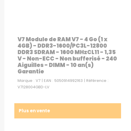
V7 Module de RAM V7 - 4 Go (1 x
4GB) - DDR3-1600/PC3L-12800
DDR3 SDRAM - 1600 MHzCL11 - 1,35
V - Non-ECC - Non bufferisé - 240
Aiguilles - DIMM - 10 an(s)
Garantie
Marque : V7 | EAN : 5050914992163 | Référence :
V7128004GBD-LV
Plus en vente