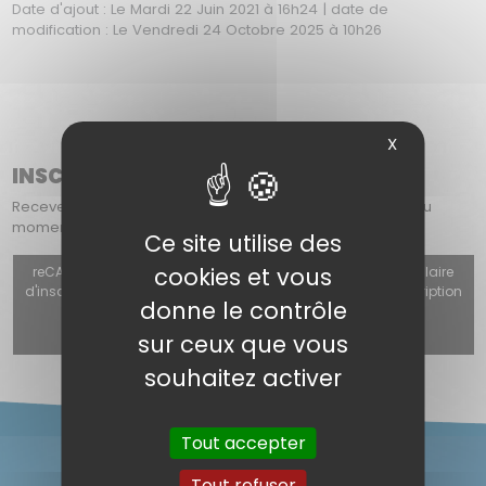
Date d'ajout : Le Mardi 22 Juin 2021 à 16h24 | date de
modification : Le Vendredi 24 Octobre 2025 à 10h26
X
INSCRIPTION À NOTRE NEWSLETTER
Recevez chaque mois dans votre boîte mail : les offres du
moment, les nouveautés et nos actualités.
Ce site utilise des
cookies et vous
reCAPTCHA v3 (Autorisation obligatoire pour utiliser le formulaire
d'inscription, le formulaire de contact ou le formulaire d'inscription
donne le contrôle
à la newsletter) est désactivé.
Autoriser
sur ceux que vous
souhaitez activer
Tout accepter
Tout refuser